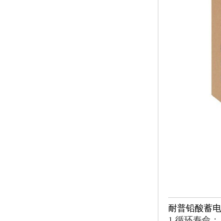
耐普铅酸蓄
1.循环寿命：