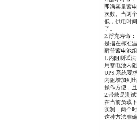
即满容量蓄电
次数。当两个
低，供电时
了。
2.浮充寿命：
是指在标准温
耐普
蓄电池
1.内阻测试法
用蓄电池内阻
UPS 系统
内阻增加到出
操作方便，
2.带载是测
在当前负载下
实测，两个时
这种方法准