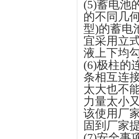
(5)蓄电
的不同几
型)的蓄电
宜采用立
液上下均
(6)极柱
条相互连
太大也不
力量太小
该使用厂
固到厂家
(7)安全