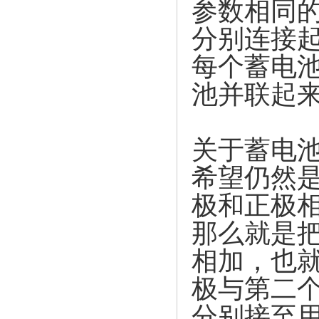
参数相同
分别连接
每个蓄电池
池并联起来
关于蓄电
希望仍然
极和正极
那么就是
相加，也就
极与第二
分别接至