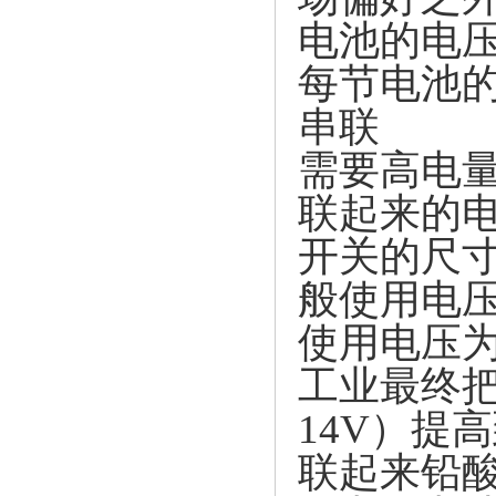
电池的电压
每节电池的
串联
需要高电
联起来的
开关的尺
般使用电压
使用电压为
工业最终把
14V）提
联起来铅