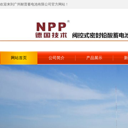
欢迎来到广州耐普蓄电池有限公司官方网站！
网站首页
公司简介
产品展示
新