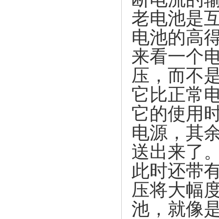
老电池是
电池的高
来看一个电
压，而不是
它比正常
它的使用
电源，其
送出来了
此时还带
压将大幅
池，就像