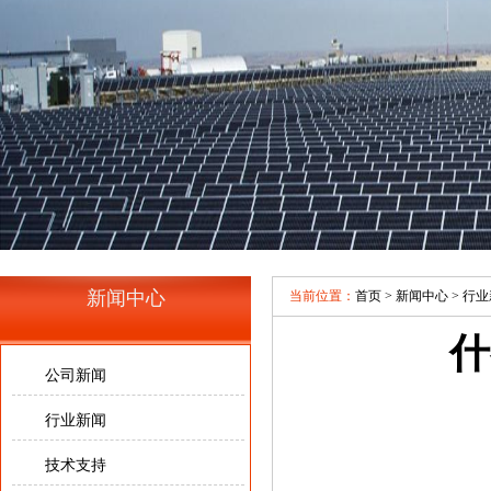
新闻中心
当前位置：
首页
>
新闻中心
>
行业
什
公司新闻
行业新闻
技术支持