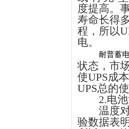
度提高。
寿命长得
程，所以U
电。
耐普蓄
状态，市场
使UPS成
UPS总的
2.电池
温度对电
验数据表明