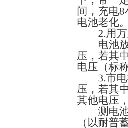
间，充电
电池老化
2.用万
电池放电
压，若其
电压（标称
3.市电
压，若其
其他电压
测电池组
（以耐普蓄