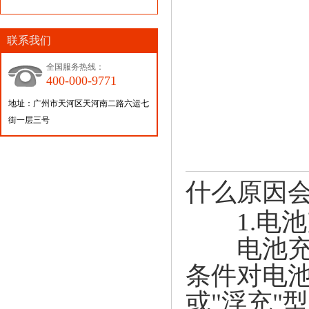
联系我们
全国服务热线：
400-000-9771
地址：广州市天河区天河南二路六运七
街一层三号
什么原因
1.电池
电池充电
条件对电
或"浮充"